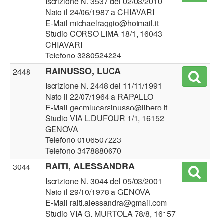
Iscrizione N. 3537 del 02/03/2010
Nato il 24/06/1987 a CHIAVARI
E-Mail michaelraggio@hotmail.it
Studio CORSO LIMA 18/1, 16043
CHIAVARI
Telefono 3280524224
RAINUSSO, LUCA
2448
Iscrizione N. 2448 del 11/11/1991
Nato il 22/07/1964 a RAPALLO
E-Mail geomlucarainusso@libero.it
Studio VIA L.DUFOUR 1/1, 16152
GENOVA
Telefono 0106507223
Telefono 3478880670
RAITI, ALESSANDRA
3044
Iscrizione N. 3044 del 05/03/2001
Nato il 29/10/1978 a GENOVA
E-Mail raiti.alessandra@gmail.com
Studio VIA G. MURTOLA 78/8, 16157