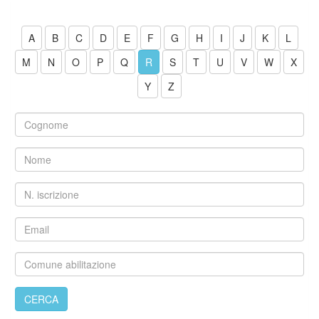
A
B
C
D
E
F
G
H
I
J
K
L
M
N
O
P
Q
R
S
T
U
V
W
X
Y
Z
CERCA