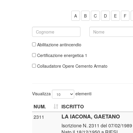
A
B
C
D
E
F
Abilitazione antincendio
Certificazione energetica 1
Collaudatore Opere Cemento Armato
Visualizza
elementi
NUM.
ISCRITTO
LA IACONA, GAETANO
2311
Iscrizione N. 2311 del 07/02/1989
Nato il 18/12/1950 a RIESI