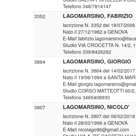
Telefono 348/7814147
LAGOMARSINO, FABRIZIO
3352
Iscrizione N. 3352 del 18/07/2006
Nato il 27/12/1982 a GENOVA
E-Mail fabrizio.lagomarsino@tiscal
Studio VIA CROCETTA N. 14/2, 
Telefono 339/8426292
LAGOMARSINO, GIORGIO
3864
Iscrizione N. 3864 del 14/02/2017
Nato il 19/06/1994 a SANTA M
E-Mail giorgio.lagomarsino@gma
Studio CORSO MATTEOTTI 60/
Telefono 3465408930
LAGOMARSINO, NICOLO'
3907
Iscrizione N. 3907 del 06/02/2018
Nato il 28/03/1996 a GENOVA
E-Mail nicolago96@gmail.com