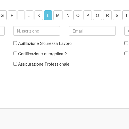
G
H
I
J
K
L
M
N
O
P
Q
R
S
T
Abilitazione Sicurezza Lavoro
Certificazione energetica 2
Assicurazione Professionale