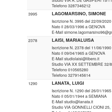
Studio VIA A. DE GASPERI 15/
Telefono 3287346212
LAGOMARSINO, SIMONE
3995
Iscrizione N. 3995 del 22/09/2020
Nato il 28/03/1996 a GENOVA
E-Mail simone.lagomarsino96@g
LAISI, MARIALUISA
2378
Iscrizione N. 2378 del 11/06/1990
Nato il 09/04/1965 a GENOVA
E-Mail studiolaisi@libero.it
Studio VIA XX SETTEMBRE 32/
Telefono 010565280
Telefono 3279145614
LANATA, LUIGI
1290
Iscrizione N. 1290 del 26/01/1965
Nato il 05/01/1944 a SEMIANA
E-Mail studio@lanata.it
Studio VIA GONNELLI CIONI 25,